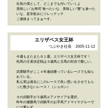
社長の僕として、どこまでも付いていくよ
美味しい”お寿司”食べたいな、美味しい”蟹”も食べた
いな、是非飲みにツレッテッテ
ご連絡まってまぁ〜す。
エリザベス女王杯
つぶやき社長 2005-11-12
今週もまたまたＧ１週。エリザベス女王杯です！
牝馬の王者決定戦は３歳馬と古馬の対決で難しい。
武豊騎手がここ４年連続勝っているレースでも知ら
れている。
私も実は過去にこのレースで良い思いをさせてもら
った数少ないレース！（ショボン）
その武騎手が３歳馬エアメサイアを選択。
昨年の優勝馬で武騎手のお手馬アドマイヤグルーヴ
には乗らず。