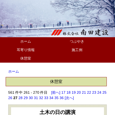
ホーム
つぶやき
耳寄り情報
施工例
休憩室
ホーム
休憩室
561 件中 261 - 270 件目
[前へ]
17
18
19
20
21
22
23
24
25
26
27
28
29
30
31
32
33
34
35
36
[次へ]
土木の日の講演