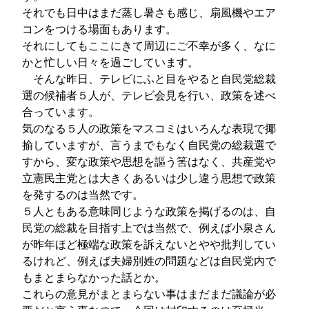
それでも日中はまだ蒸し暑さも感じ、扇風機やエア
コンをつける場面もあります。
それにしてもここにきて周辺にご不幸が多く、なに
かと忙しい日々を過ごしています。
そんな昨日、テレビにふと目をやると自民党総裁
選の候補者５人が、テレビ会見を行い、政策を述べ
合っています。
気のなる５人の政策をマスコミはいろんな表現で揶
揄していますが、言うまでもなく自民党の総裁選で
すから、変な政策や思想を謳う筈はなく、共産党や
立憲民主党とは大きくあるいは少し違う思想で政策
を発するのは当然です。
５人ともある意味同じような政策を掲げるのは、自
民党の総裁を目指す上では当然で、例えば小泉さん
が昨年ほど極端な政策を訴えないとやや批判してい
るけれど、例えば夫婦別姓の問題などは自民党内で
もまとまらなかった話とか。
これらの意見がまとまらない事はまだまだ議論が必