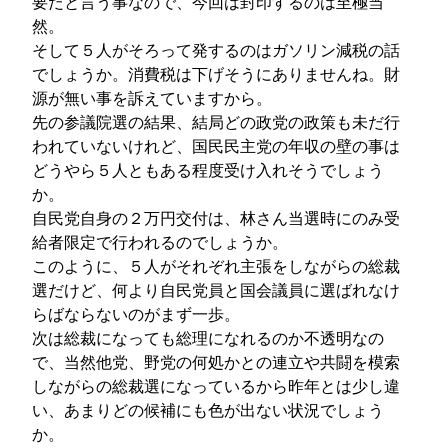
要だと言う事なので、今回は封印するのは至極当
然。
そして５人がそろって発するのはガソリン減税の話
でしょうか。消費税は下げそうにありませんね。財
源が無い事を訴えていますから。
先の参議院選の結果、結局どの政党の政策も未だ行
われていないけれど、国民民主党の年収の壁の事は
どうやら５人ともある程度受け入れそうでしょう
か。
自民党自身の２万円交付は、林さん当選時にのみ受
給者限定で行われるのでしょうか。
このように、５人がそれぞれ主張をしながらの総裁
選だけど、何より自民党員と国会議員に選ばれなけ
らばならないのがまず一歩。
次は総裁になっても総理になれるのか不透明なの
で、当然他党、野党の何処かとの連立や共闘を模索
しながらの総裁選になっているから昨年とは少し違
い、あまりどの候補にも色が出ない状況でしょう
か。