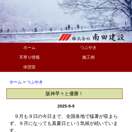
ホーム
つぶやき
耳寄り情報
施工例
休憩室
ホーム
>
つぶやき
阪神早々と優勝！
2025-9-9
９月も９日の今日まで、全国各地で猛暑が収まら
ず、９月になっても真夏日という気候が続いていま
す。