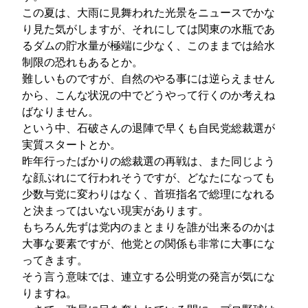
この夏は、大雨に見舞われた光景をニュースでかな
り見た気がしますが、それにしては関東の水瓶であ
るダムの貯水量が極端に少なく、このままでは給水
制限の恐れもあるとか。
難しいものですが、自然のやる事には逆らえません
から、こんな状況の中でどうやって行くのか考えね
ばなりません。
という中、石破さんの退陣で早くも自民党総裁選が
実質スタートとか。
昨年行ったばかりの総裁選の再戦は、また同じよう
な顔ぶれにて行われそうですが、どなたになっても
少数与党に変わりはなく、首班指名で総理になれる
と決まってはいない現実があります。
もちろん先ずは党内のまとまりを誰が出来るのかは
大事な要素ですが、他党との関係も非常に大事にな
ってきます。
そう言う意味では、連立する公明党の発言が気にな
りますね。